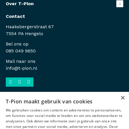
Over T-Pion
Contact
Haaksbergerstraat 67
7554 PA Hengelo
Bel ons op
085 049 9650
Mail naar ons
info@t-pion.nl
×
T-Pion maakt gebruik van cookies
Sitemap
We gebruiken cookies om content en advertenties te personaliseren,
Privacy
om functies voor social media te bieden en om ons websiteverkeer te
analyseren. Ook delen we informatie over je gebruik van onze site
Antidiscriminatiebeleid
met onze partners voor social media, adverteren en analyse. Deze