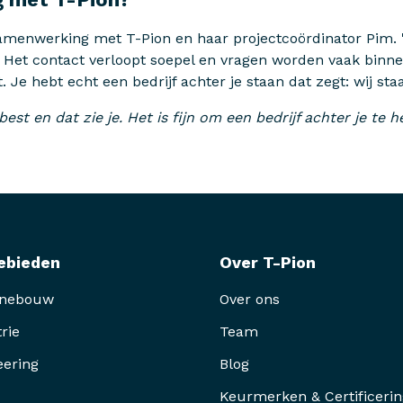
samenwerking met T-Pion en haar projectcoördinator Pim. "
." Het contact verloopt soepel en vragen worden vaak binn
t. Je hebt echt een bedrijf achter je staan dat zegt: wij st
best en dat zie je. Het is fijn om een bedrijf achter je te
ebieden
Over T-Pion
inebouw
Over ons
rie
Team
eering
Blog
Keurmerken & Certificeri