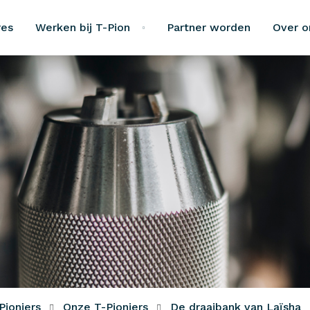
res
Werken bij T-Pion
Partner worden
Over o
Pioniers
Onze T-Pioniers
De draaibank van Laïsha