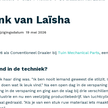
nk van Laïsha
jzigingsdatum
19 mei 2026
6 als Conventioneel Draaier bij
Tuin Mechanical Parts
, ee
nd in de techniek?
k haar ding was. "Ik ben nooit iemand geweest die stilzit. 
doen wat ik leuk vind." Na een open dag in de verspaning 
g in de verspaning en ging aan de slag bij drie verschille
strie en nu een veelzijdig productiebedrijf. Van luchtcyl
aal gedraaid. "Als je van een stuk ruw materiaal iets maakt