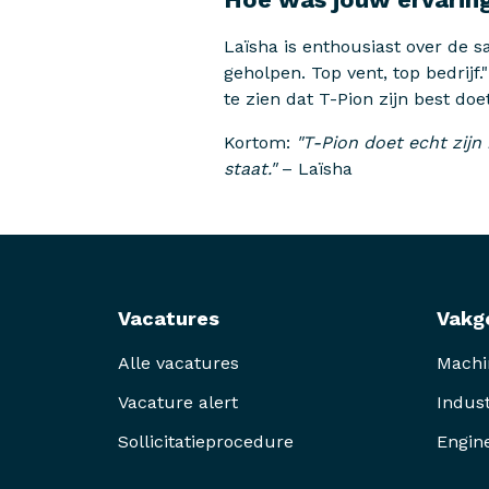
Laïsha is enthousiast over de 
geholpen. Top vent, top bedrijf
te zien dat T-Pion zijn best doe
Kortom:
"T-Pion doet echt zijn 
staat."
– Laïsha
Vacatures
Vakg
Alle vacatures
Mach
Vacature alert
Indust
Sollicitatieprocedure
Engin