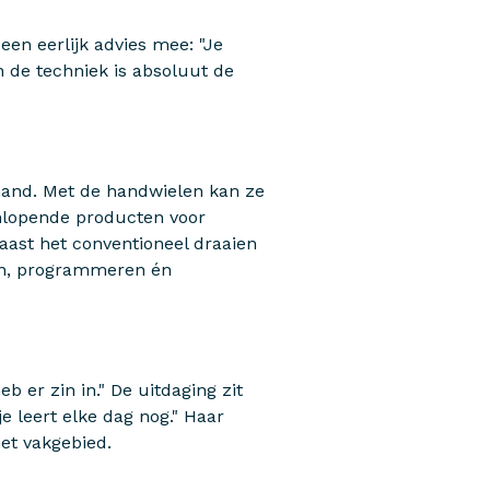
en eerlijk advies mee: "Je
 de techniek is absoluut de
 hand. Met de handwielen kan ze
eenlopende producten voor
naast het conventioneel draaien
aan, programmeren én
b er zin in." De uitdaging zit
je leert elke dag nog." Haar
het vakgebied.