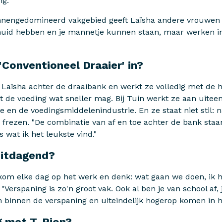
g."
nnengedomineerd vakgebied geeft Laïsha andere vrouwen e
huid hebben en je mannetje kunnen staan, maar werken in
'Conventioneel Draaier' in?
t Laïsha achter de draaibank en werkt ze volledig met de
dat de voeding wat sneller mag. Bij Tuin werkt ze aan uit
e en de voedingsmiddelenindustrie. En ze staat niet stil: 
 frezen. "De combinatie van af en toe achter de bank st
 wat ik het leukste vind."
uitdagend?
k kom elke dag op het werk en denk: wat gaan we doen, ik he
 "Verspaning is zo'n groot vak. Ook al ben je van school af, 
en binnen de verspaning en uiteindelijk hogerop komen in 
g met T-Pion?