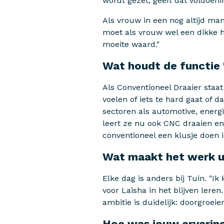
wordt gezet, geeft dat voldoenin
Als vrouw in een nog altijd ma
moet als vrouw wel een dikke 
moeite waard."
Wat houdt de functie 
Als Conventioneel Draaier staa
voelen of iets te hard gaat of 
sectoren als automotive, energi
leert ze nu ook CNC draaien en
conventioneel een klusje doen is
Wat maakt het werk 
Elke dag is anders bij Tuin. "I
voor Laïsha in het blijven leren.
ambitie is duidelijk: doorgroei
Hoe was jouw ervarin