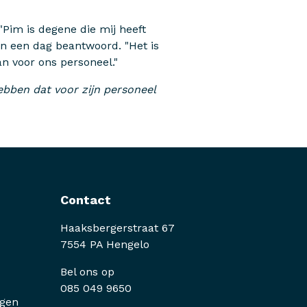
Pim is degene die mij heeft
en een dag beantwoord. "Het is
aan voor ons personeel."
 hebben dat voor zijn personeel
Contact
Haaksbergerstraat 67
7554 PA Hengelo
Bel ons op
085 049 9650
ngen