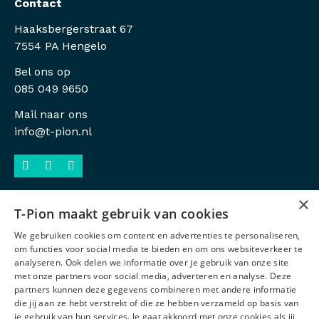
Contact
Haaksbergerstraat 67
7554 PA Hengelo
Bel ons op
085 049 9650
Mail naar ons
info@t-pion.nl
×
T-Pion maakt gebruik van cookies
Sitemap
We gebruiken cookies om content en advertenties te personaliseren,
Privacy
om functies voor social media te bieden en om ons websiteverkeer te
analyseren. Ook delen we informatie over je gebruik van onze site
Antidiscriminatiebeleid
met onze partners voor social media, adverteren en analyse. Deze
partners kunnen deze gegevens combineren met andere informatie
Voorwaarden
die jij aan ze hebt verstrekt of die ze hebben verzameld op basis van
je gebruik van hun services. Je gaat akkoord met onze cookies als jij