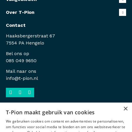
Over T-Pion
Contact
Haaksbergerstraat 67
7554 PA Hengelo
Bel ons op
085 049 9650
Mail naar ons
info@t-pion.nl
×
T-Pion maakt gebruik van cookies
Sitemap
We gebruiken cookies om content en advertenties te personaliseren,
Privacy
om functies voor social media te bieden en om ons websiteverkeer te