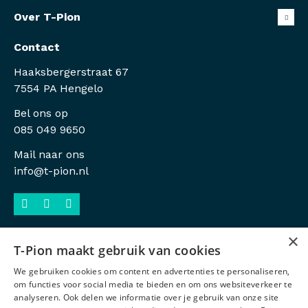
Over T-Pion
Contact
Haaksbergerstraat 67
7554 PA Hengelo
Bel ons op
085 049 9650
Mail naar ons
info@t-pion.nl
×
T-Pion maakt gebruik van cookies
Sitemap
We gebruiken cookies om content en advertenties te personaliseren,
Privacy
om functies voor social media te bieden en om ons websiteverkeer te
analyseren. Ook delen we informatie over je gebruik van onze site
Antidiscriminatiebeleid