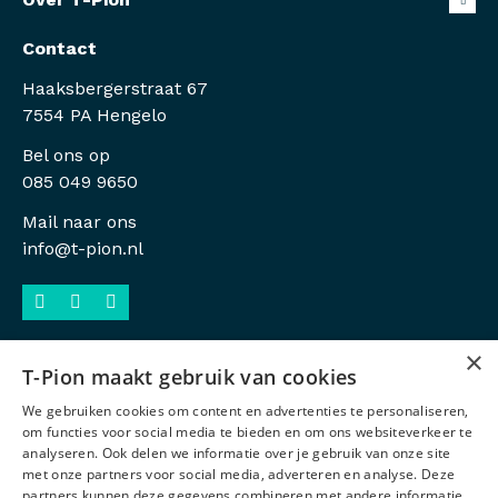
Contact
Haaksbergerstraat 67
7554 PA Hengelo
Bel ons op
085 049 9650
Mail naar ons
info@t-pion.nl
×
T-Pion maakt gebruik van cookies
Sitemap
We gebruiken cookies om content en advertenties te personaliseren,
Privacy
om functies voor social media te bieden en om ons websiteverkeer te
analyseren. Ook delen we informatie over je gebruik van onze site
Antidiscriminatiebeleid
met onze partners voor social media, adverteren en analyse. Deze
partners kunnen deze gegevens combineren met andere informatie