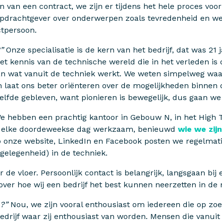
en van een contract, we zijn er tijdens het hele proces voo
opdrachtgever over onderwerpen zoals tevredenheid en wer
ctpersoon.
”
Onze specialisatie is de kern van het bedrijf, dat was 21 
t kennis van de technische wereld die in het verleden is 
an wat vanuit de techniek werkt. We weten simpelweg waa
en laat ons beter oriënteren over de mogelijkheden binnen
tzelfde gebleven, want pionieren is bewegelijk, dus gaan 
 hebben een prachtig kantoor in Gebouw N, in het High 
s elke doordeweekse dag werkzaam, benieuwd
wie we zij
op onze website, LinkedIn en Facebook posten we regelmat
gelegenheid) in de techniek.
de vloer. Persoonlijk contact is belangrijk, langsgaan bij 
over hoe wij een bedrijf het best kunnen neerzetten in de
?”
Nou, we zijn vooral enthousiast om iedereen die op zoe
edrijf waar zij enthousiast van worden. Mensen die vanui