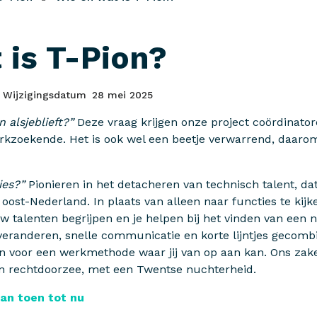
 is T-Pion?
Wijzigingsdatum
28 mei 2025
 alsjeblieft?”
Deze vraag krijgen onze project coördinator
rkzoekende. Het is ook wel een beetje verwarrend, daar
ies?”
Pionieren in het detacheren van technisch talent, d
ost-Nederland. In plaats van alleen naar functies te kijken
w talenten begrijpen en je helpen bij het vinden van een n
veranderen, snelle communicatie en korte lijntjes gecom
en voor een werkmethode waar jij van op aan kan. Ons za
on rechtdoorzee, met een Twentse nuchterheid.
an toen tot nu