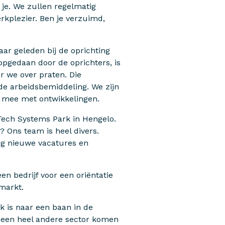
r je. We zullen regelmatig
kplezier. Ben je verzuimd,
jaar geleden bij de oprichting
opgedaan door de oprichters, is
r we over praten. Die
 de arbeidsbemiddeling. We zijn
we mee met ontwikkelingen.
Tech Systems Park in Hengelo.
n
? Ons team is heel divers.
ig nieuwe vacatures en
een bedrijf voor een oriëntatie
 markt.
k is naar een baan in de
t een heel andere sector komen