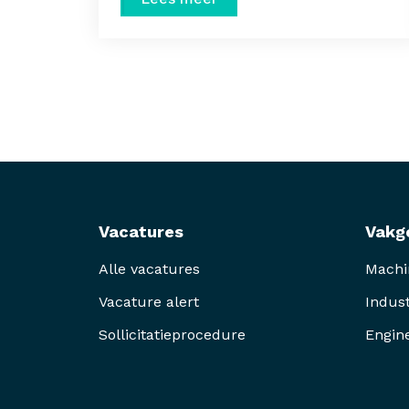
Vacatures
Vakg
Alle vacatures
Mach
Vacature alert
Indust
Sollicitatieprocedure
Engin