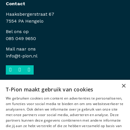
Contact
Haaksbergerstraat 67
7554 PA Hengelo
Bel ons op
085 049 9650
Mail naar ons
info@t-pion.nl
×
T-Pion maakt gebruik van cookies
Sitemap
We gebruiken cookies om content en advertenties te personaliseren,
Privacy
om functies voor social media te bieden en om ons websiteverkeer te
analyseren. Ook delen we informatie over je gebruik van onze site
Antidiscriminatiebeleid
met onze partners voor social media, adverteren en analyse. Deze
partners kunnen deze gegevens combineren met andere informatie
Voorwaarden
die jij aan ze hebt verstrekt of die ze hebben verzameld op basis van