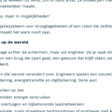
 te wekken uit wind, zon of zelfs afval. Ze ontwerpen me
 makkelijker maakt.
es, maar in mogelijkheden’
igatiesysteem voor droogtegebieden of een robot die zelfst
 maakt het werk nooit saai.
t op de wereld
age achter de schermen, maar als engineer zie je vaak dir
ten: een brug die open gaat, een gebouw dat blijft staan, e
kent.
n die wereld verandert snel. Engineers spelen een sleutel
ering, energietransitie en digitalisering. Denk aan:
rken op zee
inder energie verbruiken
e voertuigen en bijbehorende laadnetwerken
nologie, zoals draagbare hartmonitoren of protheses met A