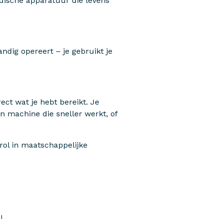
dische apparatuur die levens
andig opereert – je gebruikt je
ect wat je hebt bereikt. Je
en machine die sneller werkt, of
rol in maatschappelijke
I