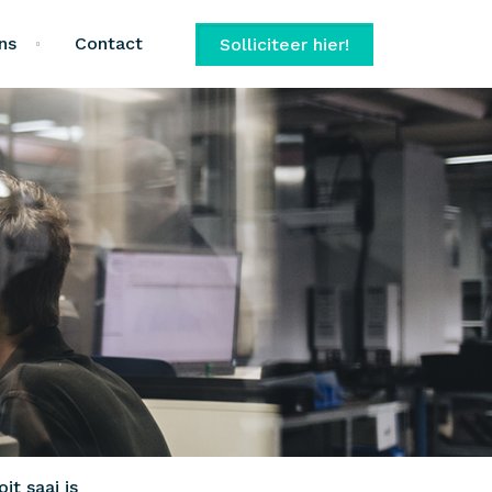
ns
Contact
Solliciteer hier!
t saai is