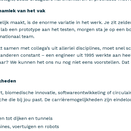
namiek van het vak
lijk maakt, is de enorme variatie in het werk. Je zit zelde
 lab een prototype aan het testen, morgen sta je op een bo
nationaal team.
t samen met collega’s uit allerlei disciplines, moet snel 
randeren constant – een engineer uit 1995 werkte aan he
 jaar? We kunnen het ons nu nog niet eens voorstellen. D
jkheden
t, biomedische innovatie, softwareontwikkeling of circula
iche die bij jou past. De carrièremogelijkheden zijn eindel
en tot dijken en tunnels
es, voertuigen en robots