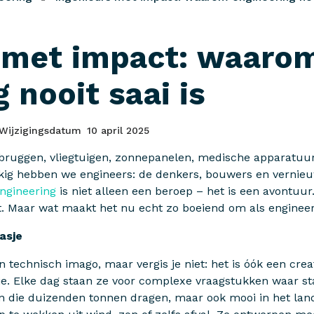
 met impact: waaro
 nooit saai is
Wijzigingsdatum
10 april 2025
 bruggen, vliegtuigen, zonnepanelen, medische apparatuur 
ukkig hebben we engineers: de denkers, bouwers en vernie
ngineering
is niet alleen een beroep – het is een avontuu
. Maar wat maakt het nu echt zo boeiend om als engineer
jasje
 technisch imago, maar vergis je niet: het is óók een crea
ie. Elke dag staan ze voor complexe vraagstukken waar s
n die duizenden tonnen dragen, maar ook mooi in het la