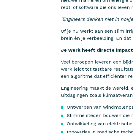
nieuwe manieren om energie op
redt, of software die ons leven
‘Engineers denken niet in hokj
Of je nu werkt aan een slim irr
brein én je verbeelding. En dát
Je werk heeft directe impac
Veel beroepen leveren een bijdr
werk leidt tot tastbare resulta
een algoritme dat efficiënter re
Engineering maakt de wereld, e
uitdagingen zoals klimaatverand
Ontwerpen van windmolenpa
Slimme steden bouwen die m
Ontwikkeling van elektrisch
Innovaties in medische tech