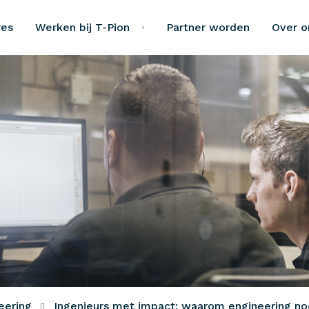
res
Werken bij T-Pion
Partner worden
Over o
eering
Ingenieurs met impact: waarom engineering nooi