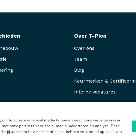
ebieden
Over T-Pion
inebouw
Over ons
rie
Team
eering
Blog
Keurmerken & Certificeri
Interne vacatures
, om functies voor social media te bieden en om ons websiteverkeer
te met onze partners voor social media, adverteren en analyse. Deze
e jij aan ze hebt verstrekt of die ze hebben verzameld op basis van