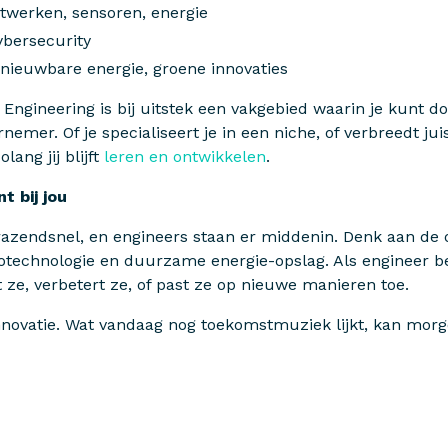
twerken, sensoren, energie
ybersecurity
ieuwbare energie, groene innovaties
an. Engineering is bij uitstek een vakgebied waarin je kunt d
rnemer. Of je specialiseert je in een niche, of verbreedt j
lang jij blijft
leren en ontwikkelen
.
t bij jou
 razendsnel, en engineers staan er middenin. Denk aan d
otechnologie en duurzame energie-opslag. Als engineer be
 ze, verbetert ze, of past ze op nieuwe manieren toe.
 innovatie. Wat vandaag nog toekomstmuziek lijkt, kan morg