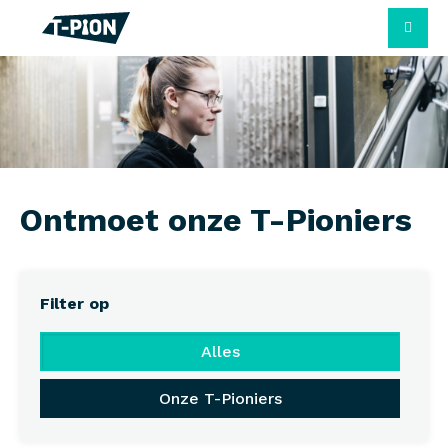
M
Ontmoet onze T-Pioniers
Filter op
Alles
Onze T-Pioniers