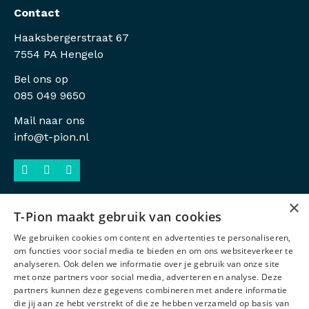
Contact
Haaksbergerstraat 67
7554 PA Hengelo
Bel ons op
085 049 9650
Mail naar ons
info@t-pion.nl
×
T-Pion maakt gebruik van cookies
Sitemap
We gebruiken cookies om content en advertenties te personaliseren,
Privacy
om functies voor social media te bieden en om ons websiteverkeer te
analyseren. Ook delen we informatie over je gebruik van onze site
Antidiscriminatiebeleid
met onze partners voor social media, adverteren en analyse. Deze
partners kunnen deze gegevens combineren met andere informatie
Voorwaarden
die jij aan ze hebt verstrekt of die ze hebben verzameld op basis van