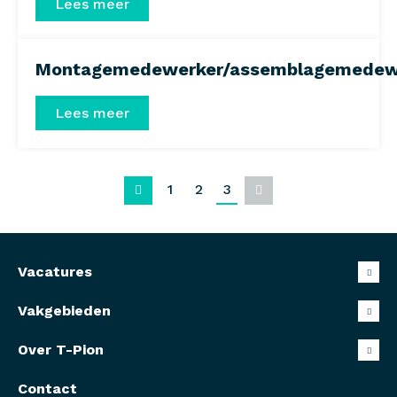
Lees meer
Montagemedewerker/assemblagemedew
Lees meer
1
2
3
Vorige
Volgende
Vacatures
Vakgebieden
Over T-Pion
Contact