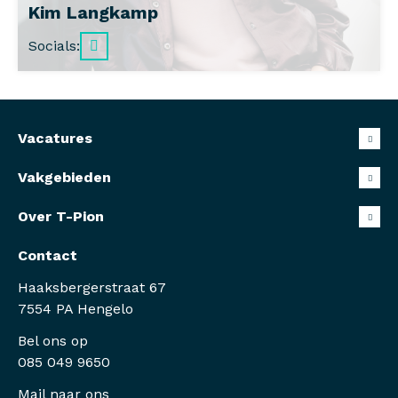
Kim Langkamp
Backoffice professional
Socials:
085 049 9650
kim@t-pion.nl
Vacatures
Vakgebieden
Over T-Pion
Contact
Haaksbergerstraat 67
7554 PA Hengelo
Bel ons op
085 049 9650
Mail naar ons