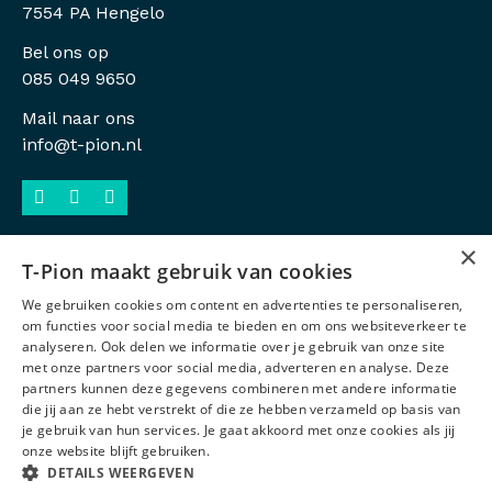
7554 PA Hengelo
Bel ons op
085 049 9650
Mail naar ons
info@t-pion.nl
×
T-Pion maakt gebruik van cookies
Sitemap
We gebruiken cookies om content en advertenties te personaliseren,
Privacy
om functies voor social media te bieden en om ons websiteverkeer te
analyseren. Ook delen we informatie over je gebruik van onze site
Antidiscriminatiebeleid
met onze partners voor social media, adverteren en analyse. Deze
partners kunnen deze gegevens combineren met andere informatie
Voorwaarden
die jij aan ze hebt verstrekt of die ze hebben verzameld op basis van
je gebruik van hun services. Je gaat akkoord met onze cookies als jij
Certificeringen
onze website blijft gebruiken.
IKBINDR
DETAILS WEERGEVEN