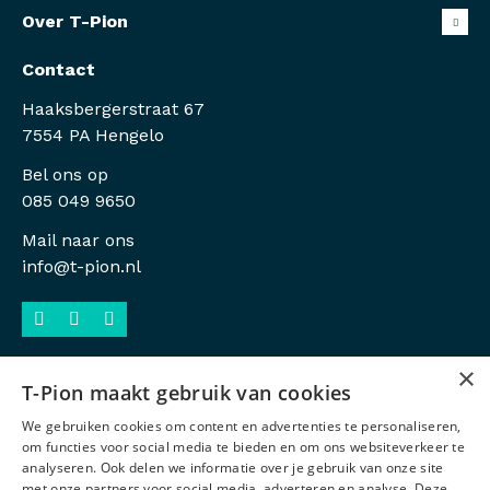
Over T-Pion
Contact
Haaksbergerstraat 67
7554 PA Hengelo
Bel ons op
085 049 9650
Mail naar ons
info@t-pion.nl
×
T-Pion maakt gebruik van cookies
Sitemap
We gebruiken cookies om content en advertenties te personaliseren,
Privacy
om functies voor social media te bieden en om ons websiteverkeer te
analyseren. Ook delen we informatie over je gebruik van onze site
Antidiscriminatiebeleid
met onze partners voor social media, adverteren en analyse. Deze