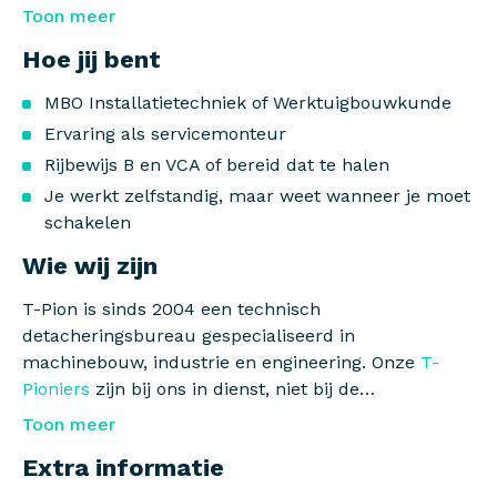
Toon meer
Hoe jij bent
MBO Installatietechniek of Werktuigbouwkunde
Ervaring als servicemonteur
Rijbewijs B en VCA of bereid dat te halen
Je werkt zelfstandig, maar weet wanneer je moet
schakelen
Wie wij zijn
T-Pion is sinds 2004 een technisch
detacheringsbureau gespecialiseerd in
machinebouw, industrie en engineering. Onze
T-
Pioniers
zijn bij ons in dienst, niet bij de
opdrachtgever. Dat betekent: een vast
Toon meer
aanspreekpunt, begeleiding en een vangnet als een
Extra informatie
project afloopt.