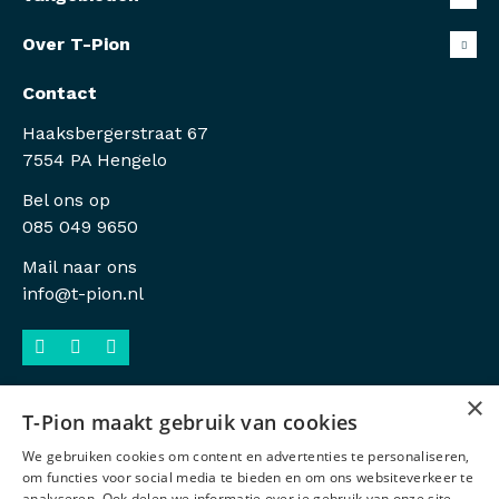
Over T-Pion
Contact
Haaksbergerstraat 67
7554 PA Hengelo
Bel ons op
085 049 9650
Mail naar ons
info@t-pion.nl
×
T-Pion maakt gebruik van cookies
Sitemap
We gebruiken cookies om content en advertenties te personaliseren,
Privacy
om functies voor social media te bieden en om ons websiteverkeer te
analyseren. Ook delen we informatie over je gebruik van onze site