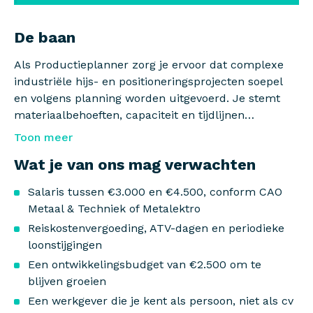
De baan
Als Productieplanner zorg je ervoor dat complexe
industriële hijs- en positioneringsprojecten soepel
en volgens planning worden uitgevoerd. Je stemt
materiaalbehoeften, capaciteit en tijdlijnen
nauwkeurig af met verschillende afdelingen en
Toon meer
bewaakt de voortgang via het ERP-systeem. Je stelt
Wat je van ons mag verwachten
KPI-rapportages op, beheert projectdossiers en
signaleert risico's en knelpunten voordat ze een
Salaris tussen €3.000 en €4.500, conform CAO
probleem worden.
Metaal & Techniek of Metalektro
Reiskostenvergoeding, ATV-dagen en periodieke
loonstijgingen
Een ontwikkelingsbudget van €2.500 om te
blijven groeien
Een werkgever die je kent als persoon, niet als cv