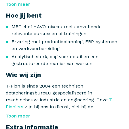
Toon meer
Hoe jij bent
MBO-4 of HAVO-niveau met aanvullende
relevante cursussen of trainingen
Ervaring met productieplanning, ERP-systemen
en werkvoorbereiding
Analytisch sterk, oog voor detail en een
gestructureerde manier van werken
Wie wij zijn
T-Pion is sinds 2004 een technisch
detacheringsbureau gespecialiseerd in
machinebouw, industrie en engineering. Onze
T-
Pioniers
zijn bij ons in dienst, niet bij de
opdrachtgever. Dat betekent: een vast
Toon meer
aanspreekpunt, begeleiding en een vangnet als een
Extra informatie
project afloopt.