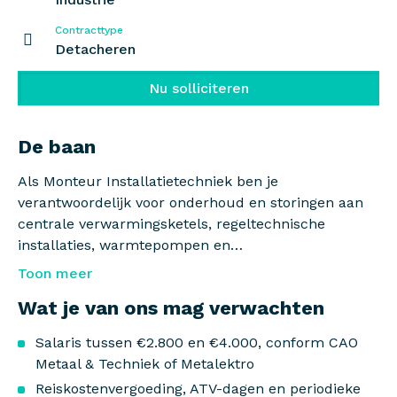
Contracttype
Detacheren
Nu solliciteren
De baan
Als Monteur Installatietechniek ben je
verantwoordelijk voor onderhoud en storingen aan
centrale verwarmingsketels, regeltechnische
installaties, warmtepompen en
luchtbehandelingsinstallaties. Je bent regelmatig
Toon meer
alleen op pad en dat geeft je vrijheid en
Wat je van ons mag verwachten
verantwoordelijkheid die je zo fijn vindt. Je verhelpt
storingen vakkundig, registreert meerwerk en
Salaris tussen €2.800 en €4.000, conform CAO
adviseert klanten over hun installatie.
Metaal & Techniek of Metalektro
Reiskostenvergoeding, ATV-dagen en periodieke