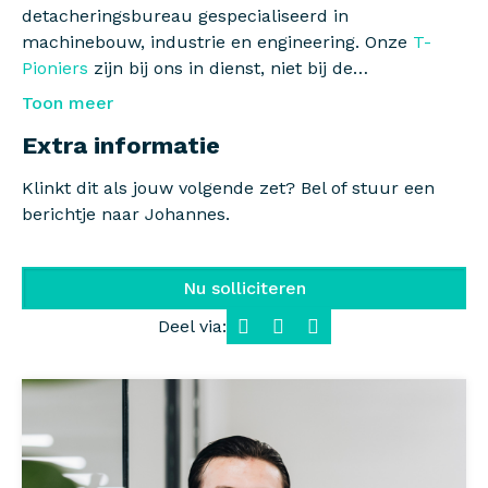
detacheringsbureau gespecialiseerd in
machinebouw, industrie en engineering. Onze
T-
Pioniers
zijn bij ons in dienst, niet bij de
opdrachtgever. Dat betekent: een vast
Toon meer
aanspreekpunt, begeleiding en een vangnet als een
Extra informatie
project afloopt.
Klinkt dit als jouw volgende zet? Bel of stuur een
berichtje naar Johannes.
Nu solliciteren
Deel via:
Facebook
LinkedIn
WhatsApp