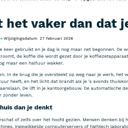
t het vaker dan dat 
Wijzigingsdatum
27 februari 2026
rie keer gebruikt en je dag is nog maar net begonnen. De 
oomt, de koffie die wordt gezet door je koffiezetapparaa
nog maar een halfuur wakker.
en. In de brug die je oversteekt op weg naar je werk, het w
ur heeft, en het licht dat brandt als je 's avonds thuisk
aanslaan. De lift in je kantoorgebouw. De automatische 
 zonder leven.
 huis dan je denkt
schat of zelfs over het hoofd gezien. Mensen denken bij he
ines, ingewikkelde computerservers of hightech laborator