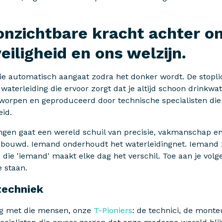
onzichtbare kracht achter on
eiligheid en ons welzijn.
die automatisch aangaat zodra het donker wordt. De stopli
e waterleiding die ervoor zorgt dat je altijd schoon drinkwa
tworpen en geproduceerd door technische specialisten di
id.
ingen gaat een wereld schuil van precisie, vakmanschap e
ebouwd. Iemand onderhoudt het waterleidingnet. Iemand 
En die 'iemand' maakt elke dag het verschil. Toe aan je vol
e staan.
techniek
ezig met die mensen, onze
T-Pioniers
: de technici, de monte