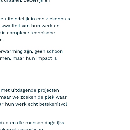
 draaien. Letterlijk en
 uiteindelijk in een ziekenhuis
e kwaliteit van hun werk en
 die complexe technische
n.
erwarming zijn, geen schoon
rmen, maar hun impact is
n met uitdagende projecten
, maar we zoeken dé plek waar
ar hun werk echt betekenisvol
roducten die mensen dagelijks
toekomst vormgeven.