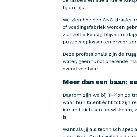
de lassers en alle andere vaksp
figuurlijk.
We zien hoe een CNC-draaier me
of voedingsfabriek worden gebru
zichzelf elke dag blijven uitd
puzzels oplossen en ervoor zor
Deze professionals zijn de ru
water, geen functionerende ma
overal voelbaar.
Meer dan een baan: ee
Daarom zijn we bij T-Pion zo t
waar hun talent écht tot zijn
iemand zich kan ontwikkelen, 
is.
Want als jij als technisch spec
gebruiken. Op de veiligheid va