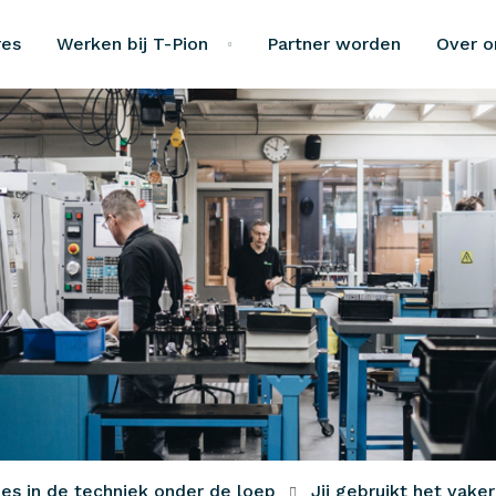
res
Werken bij T-Pion
Partner worden
Over o
ies in de techniek onder de loep
Jij gebruikt het vake