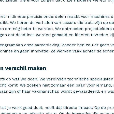
ecialisten die ervoor zorgen dat onze moderne wereld blijft
t millimeterprecisie onderdelen maakt voor machines die
ikt. We horen de verhalen van lassers die trots zijn op d
agen om nóg beter te worden. We ontmoeten projectleiders
gen dat deadlines worden gehaald en klanten tevreden zij
ggengraat van onze samenleving. Zonder hen zou er geen v
chines en geen innovatie. Ze werken vaak achter de sche
n verschil maken
rots op wat we doen. We verbinden technische specialiste
 recht komt. We zoeken niet zomaar een baan voor iemand
waar zijn of haar vakmanschap wordt gewaardeerd, en wa
ialist je werk goed doet, heeft dat directe impact. Op de p
n gebouwen en infrastructuur. Op de innovaties die onze 